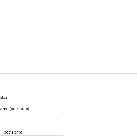
sta
ezime (potrebno)
l (potrebno)