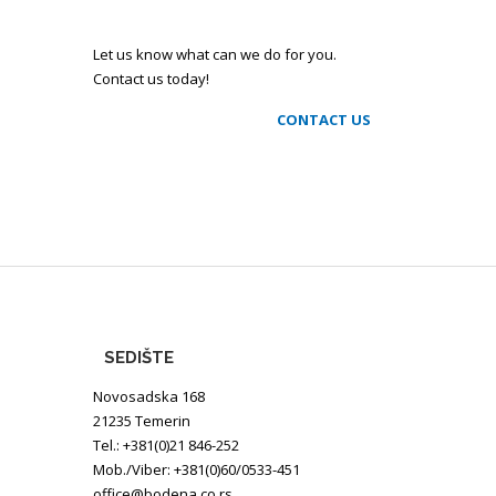
Let us know what can we do for you.
Contact us today!
CONTACT US
SEDIŠTE
Novosadska 168
21235 Temerin
Tel.: +381(0)21 846-252
Mob./Viber: +381(0)60/0533-451
office@bodena.co.rs