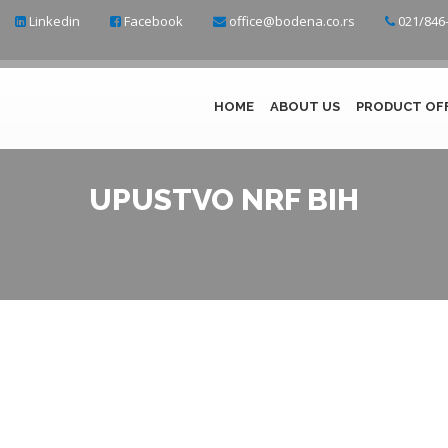
Linkedin
Facebook
office@bodena.co.rs
021/846-
HOME
ABOUT US
PRODUCT OF
UPUSTVO NRF BIH