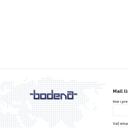
Mail li
Ime i pr
Vaš emai