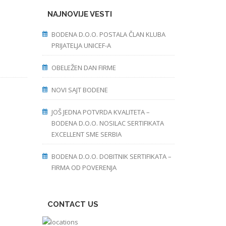
NAJNOVIJE VESTI
BODENA D.O.O. POSTALA ČLAN KLUBA
PRIJATELJA UNICEF-A
OBELEŽEN DAN FIRME
NOVI SAJT BODENE
JOŠ JEDNA POTVRDA KVALITETA –
BODENA D.O.O. NOSILAC SERTIFIKATA
EXCELLENT SME SERBIA
BODENA D.O.O. DOBITNIK SERTIFIKATA –
FIRMA OD POVERENJA
CONTACT US