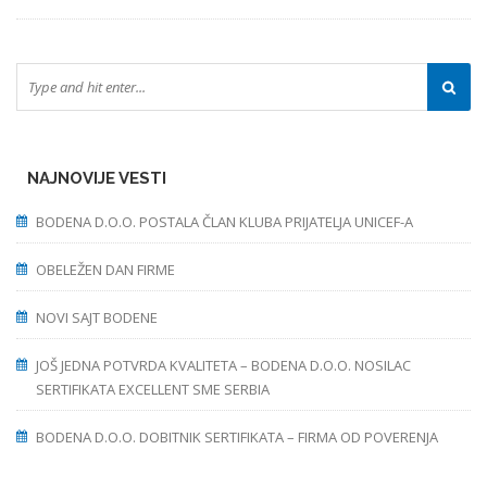
NAJNOVIJE VESTI
BODENA D.O.O. POSTALA ČLAN KLUBA PRIJATELJA UNICEF-A
OBELEŽEN DAN FIRME
NOVI SAJT BODENE
JOŠ JEDNA POTVRDA KVALITETA – BODENA D.O.O. NOSILAC
SERTIFIKATA EXCELLENT SME SERBIA
BODENA D.O.O. DOBITNIK SERTIFIKATA – FIRMA OD POVERENJA