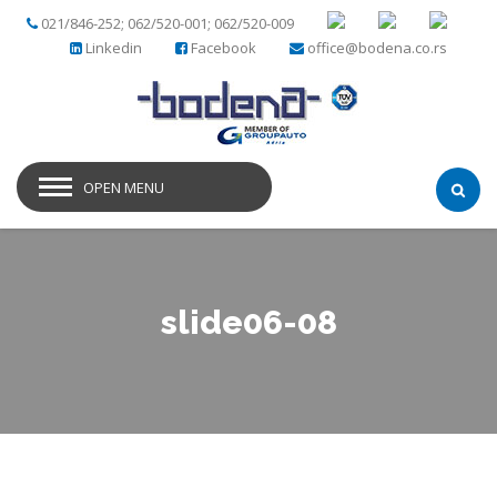
021/846-252; 062/520-001; 062/520-009
Linkedin
Facebook
office@bodena.co.rs
OPEN MENU
slide06-08