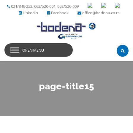
021/846-252; 062/520-001; 062/520-009
Linkedin
Facebook
office@bodena.co.rs
OPEN MENU
page-title15