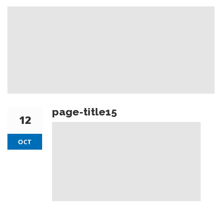
page-title15
12
OCT