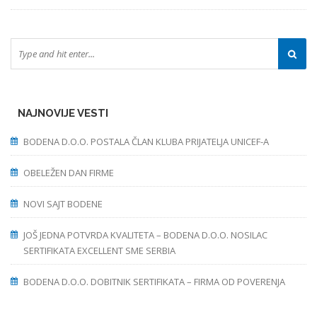
NAJNOVIJE VESTI
BODENA D.O.O. POSTALA ČLAN KLUBA PRIJATELJA UNICEF-A
OBELEŽEN DAN FIRME
NOVI SAJT BODENE
JOŠ JEDNA POTVRDA KVALITETA – BODENA D.O.O. NOSILAC
SERTIFIKATA EXCELLENT SME SERBIA
BODENA D.O.O. DOBITNIK SERTIFIKATA – FIRMA OD POVERENJA