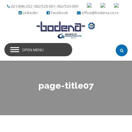
021/846-252; 062/520-001; 062/520-009
Linkedin
Facebook
office@bodena.co.rs
OPEN MENU
page-title07