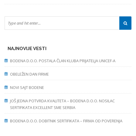
NAJNOVIJE VESTI
BODENA D.O.O. POSTALA ČLAN KLUBA PRIJATELJA UNICEF-A
OBELEŽEN DAN FIRME
NOVI SAJT BODENE
JOŠ JEDNA POTVRDA KVALITETA – BODENA D.O.O. NOSILAC
SERTIFIKATA EXCELLENT SME SERBIA
BODENA D.O.O. DOBITNIK SERTIFIKATA – FIRMA OD POVERENJA