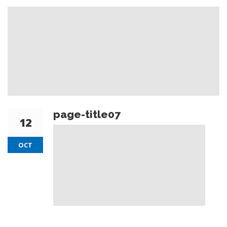
page-title07
12
OCT