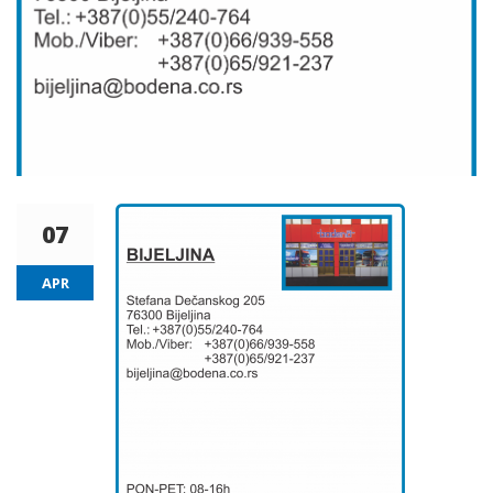
07
APR