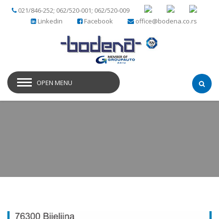
021/846-252; 062/520-001; 062/520-009
Linkedin
Facebook
office@bodena.co.rs
OPEN MENU