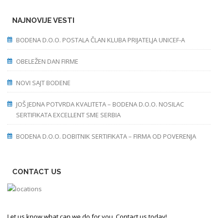
NAJNOVIJE VESTI
BODENA D.O.O. POSTALA ČLAN KLUBA PRIJATELJA UNICEF-A
OBELEŽEN DAN FIRME
NOVI SAJT BODENE
JOŠ JEDNA POTVRDA KVALITETA – BODENA D.O.O. NOSILAC
SERTIFIKATA EXCELLENT SME SERBIA
BODENA D.O.O. DOBITNIK SERTIFIKATA – FIRMA OD POVERENJA
CONTACT US
Let us know what can we do for you. Contact us today!