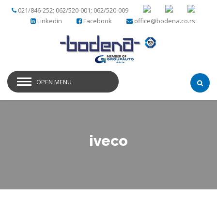
021/846-252; 062/520-001; 062/520-009
Linkedin
Facebook
office@bodena.co.rs
OPEN MENU
iveco