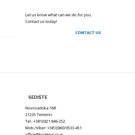
Let us know what can we do for you.
Contact us today!
CONTACT US
SEDIŠTE
Novosadska 168
21235 Temerin
Tel.: +381(0)21 846-252
Mob./Viber: +381(0)60/0533-451
office@bodena.co.rs