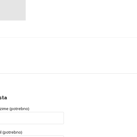
sta
ezime (potrebno)
l (potrebno)