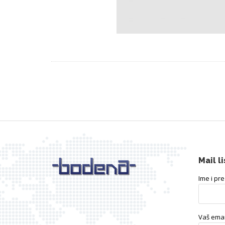
Mail li
Ime i pr
Vaš emai