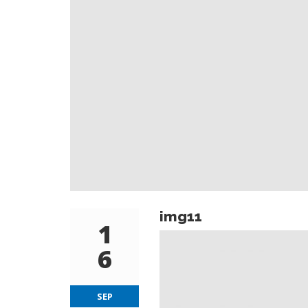
img11
1
6
SEP