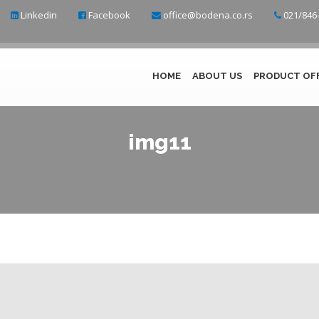
Linkedin
Facebook
office@bodena.co.rs
021/846-
HOME
ABOUT US
PRODUCT OF
img11