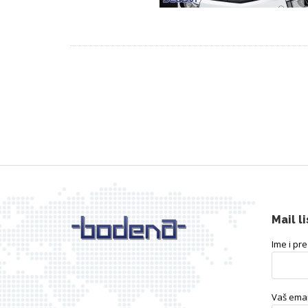
Mail li
Ime i pr
Vaš emai