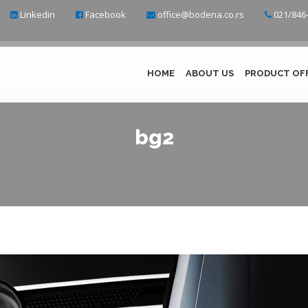
Linkedin
Facebook
office@bodena.co.rs
021/846-
HOME
ABOUT US
PRODUCT OF
bg2