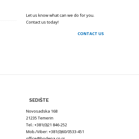
Let us know what can we do for you.
Contact us today!
CONTACT US
SEDIŠTE
Novosadska 168
21235 Temerin
Tel.: +381(0)21 846-252
Mob./Viber: +381(0)60/0533-451
office@bodena.co.rs