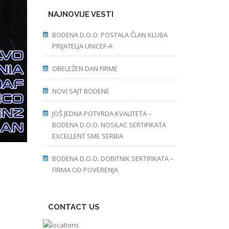
NAJNOVIJE VESTI
BODENA D.O.O. POSTALA ČLAN KLUBA
PRIJATELJA UNICEF-A
OBELEŽEN DAN FIRME
NOVI SAJT BODENE
JOŠ JEDNA POTVRDA KVALITETA –
BODENA D.O.O. NOSILAC SERTIFIKATA
EXCELLENT SME SERBIA
BODENA D.O.O. DOBITNIK SERTIFIKATA –
FIRMA OD POVERENJA
CONTACT US