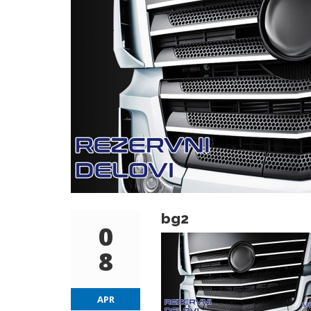
bg2
0
8
APR