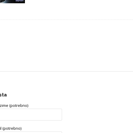
sta
ezime (potrebno)
l (potrebno)