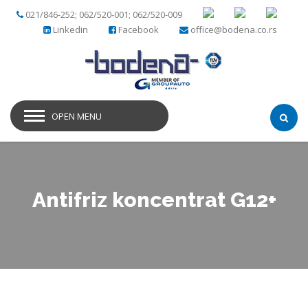
021/846-252; 062/520-001; 062/520-009
Linkedin
Facebook
office@bodena.co.rs
OPEN MENU
Antifriz koncentrat G12+