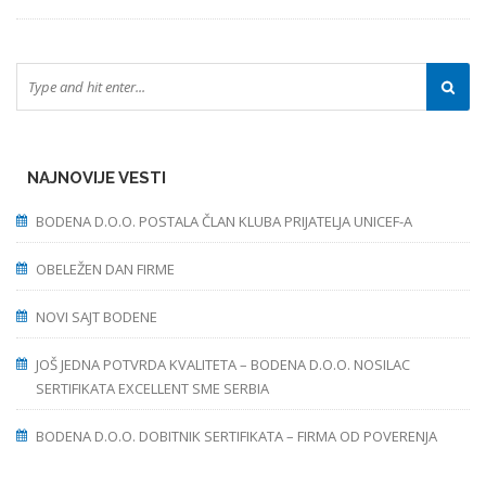
NAJNOVIJE VESTI
BODENA D.O.O. POSTALA ČLAN KLUBA PRIJATELJA UNICEF-A
OBELEŽEN DAN FIRME
NOVI SAJT BODENE
JOŠ JEDNA POTVRDA KVALITETA – BODENA D.O.O. NOSILAC
SERTIFIKATA EXCELLENT SME SERBIA
BODENA D.O.O. DOBITNIK SERTIFIKATA – FIRMA OD POVERENJA