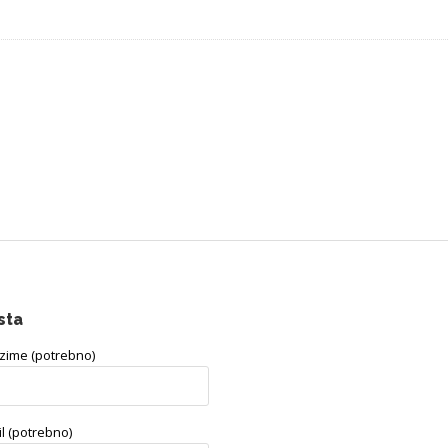
sta
ezime (potrebno)
l (potrebno)