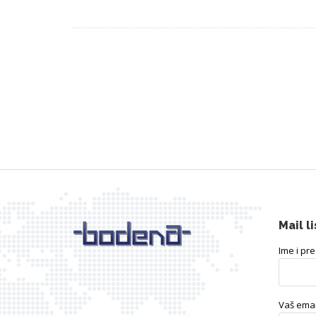
Mail li
Ime i pr
Vaš emai