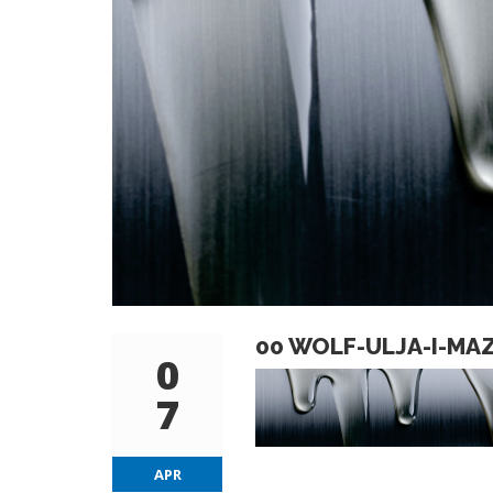
00 WOLF-ULJA-I-MA
0
7
APR