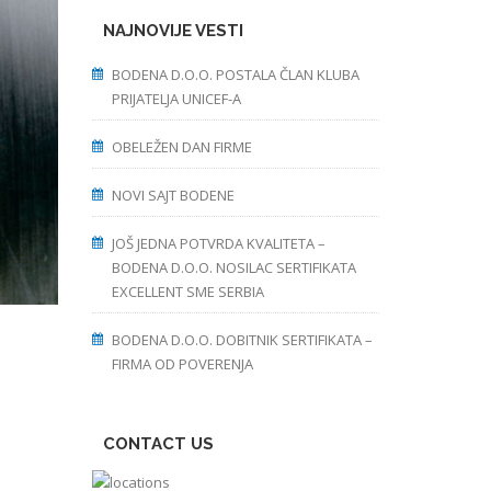
NAJNOVIJE VESTI
BODENA D.O.O. POSTALA ČLAN KLUBA
PRIJATELJA UNICEF-A
OBELEŽEN DAN FIRME
NOVI SAJT BODENE
JOŠ JEDNA POTVRDA KVALITETA –
BODENA D.O.O. NOSILAC SERTIFIKATA
EXCELLENT SME SERBIA
BODENA D.O.O. DOBITNIK SERTIFIKATA –
FIRMA OD POVERENJA
CONTACT US