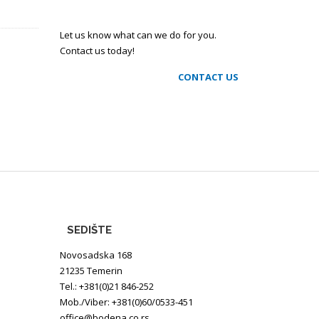
Let us know what can we do for you.
Contact us today!
CONTACT US
SEDIŠTE
Novosadska 168
21235 Temerin
Tel.: +381(0)21 846-252
Mob./Viber: +381(0)60/0533-451
office@bodena.co.rs