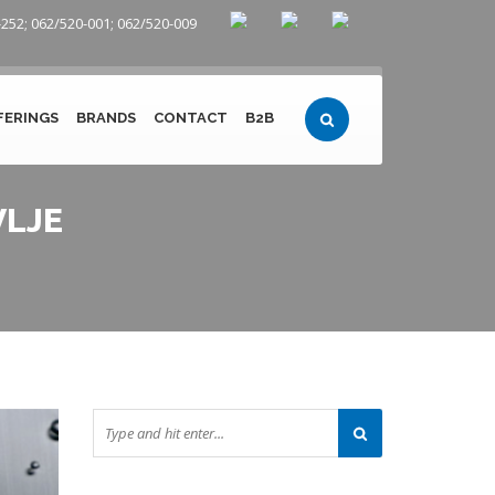
252; 062/520-001; 062/520-009
FERINGS
BRANDS
CONTACT
B2B
VLJE